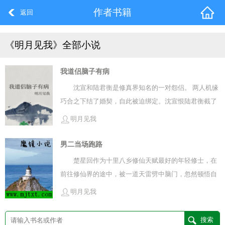
作者书籍
返回
《明月见我》全部小说
我道侣脑子有病
沈宣和陆君衡是修真界知名的一对怨侣。 两人机缘
巧合之下结了婚契，自此被迫绑定。沈宣恨陆君衡截了
他的桃花害他跟从小一起长大的师兄错失姻缘；陆君衡
明月见我
恨沈宣坏了他的无情道害他被迫转道重修。 两个人熟知
对方的一切痛点，在一切正式与非正式的场合乐此不疲
男二当场跑路
地互相攻击，回到家之后还要时不时大打出手。 沈宣一
楚星回作为十里八乡修仙天赋最好的年轻修士，在
直以为，陆君衡恨他。
前往修仙界的途中，被一道天雷劈中脑门，忽然顿悟自
己是一本修仙团宠文学里的舔狗男二。 按照剧情，他会
明月见我
在前往灵相宗拜师之后被认出是掌门多年前走丢的长
子，但因为掌门早就有了新的儿女，他被所有人忽视厌