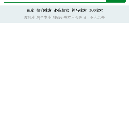
弃，只有主角受给了他一颗糖，然后他就毅然决然地成
为了主角受的舔狗，最后为主角受挡刀而死，死后终于
百度
搜狗搜索
必应搜索
神马搜索
360搜索
魔镜小说|全本小说阅读-书本只会陈旧，不会老去
获得了所有“家人”的谅解，获得了葬入祖坟的殊荣。 楚
星回被这狂野的剧情震惊住，原地思考了片刻，将前往
灵相宗拜师的报名函撕成两半，转头就带着自己的包袱
跑路了。 真可怕，这破剧情谁爱走谁走，他还是喜欢好
好修炼早日飞升。 他掂了一下手中的剑，决定暂时去当
一名浪迹天涯的散修。 结果散修当了没两天，就在半路
上被一个没有灵力柔弱不能自理的普通人强行捡走了。