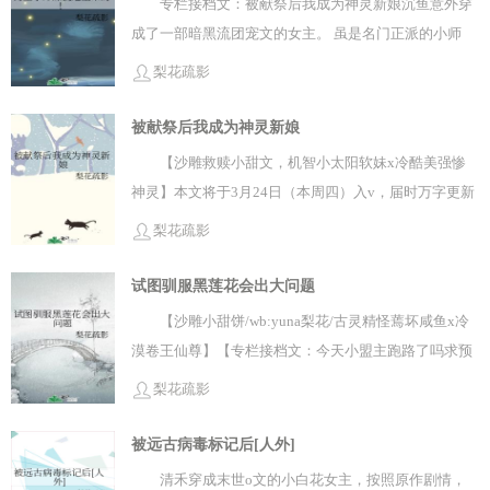
专栏接档文：被献祭后我成为神灵新娘沉鱼意外穿
你无边富贵。” 清芜摇头：“皇室不缺钱
成了一部暗黑流团宠文的女主。 虽是名门正派的小师
哦。” 少年微微蹙眉：“在下可与你顶级美
妹，但实际上不过是外宗上供的药人，生得娇弱美貌。
梨花疏影
貌。” 清芜语气骄傲：“我已经是天下第一美人
按照剧情，她将在工作三百个日夜后，被大师兄一剑斩
啦。” “在下…我可教你折月剑法，证道成
杀，以破情劫。 负责的系统和她抱头痛哭：“对不起，
被献祭后我成为神灵新娘
仙。” 她打个哈欠：“父皇说了，我什么都可以吃，
本来是要把你送团宠片场的，结果失手送午夜场了qaq”
【沙雕救赎小甜文，机智小太阳软妹x冷酷美强惨
就是不能吃苦。” 此时，她眼前的少年剑修终于
沉鱼：……不要紧，我想想该怎么苟。 此时，她需要面
神灵】本文将于3月24日（本周四）入v，届时万字更新
没傲气，也没那么镇定了。 “但我还是选
对的是—— 看似平平无奇的师尊，真实身份是无情道
掉落，希望宝贝们多多支持~ 清禾穿书了。 但命运告诉
你。”清芜粲然一笑,“因为你长得比他们都好
梨花疏影
君，镇守人间千年。因看透天道轮回，而厌倦自身背负
她，只要能阻止原作中的美强惨反派祓[fu]神为恶孽污
看。” 帝姬从不在乎什么谶言，也不稀罕贵人夫
宿命，外表温柔，实则最为冷心。 大师兄天生无情道
染，黑化灭世，她就可因大功德重活一世。 原作
试图驯服黑莲花会出大问题
君。 她的人生已经足够完美，身边只需要养一个懂
种，孤傲如枝上霜雪，一心追求大道。因此发现自己爱
中，祓神本为高洁悲悯的天道，却因人类恶欲堕
事小漂亮就好啦。 * 虞观南天纵奇才，唯独
【沙雕小甜饼/wb:yuna梨花/古灵精怪蔫坏咸鱼x冷
上药人，便会一剑将她斩杀，断情绝意。 恶鬼之身的小
落。 昔日神灵变得目不能视，五感皆失，血肉融入
突破飞升之事迟迟未有寸进。 师祖为他卜
漠卷王仙尊】【专栏接档文：今天小盟主跑路了吗求预
师兄，自幼被视为不详百般欺凌。因此性情乖戾阴郁，
大地，棺椁仅剩白骨。 他自愿封印万年，可邪修作
卦：“大邺帝姬清芜，为你情劫所在。得她一滴真情之
收！】 清萤穿书了，穿成一本暗黑修真文的炮灰小师
厌恶人族，手段最为酷烈。 魔教少主生得悲天悯人观音
梨花疏影
死，出于贪欲复苏了他，最终导致其彻底黑化灭
泪，即可补全你命数所缺，立地飞升。” 师尊为
妹。 好消息是，娘亲临死前为她定了门亲事，她的未
面，却是心狠手辣不做人。是将她推入火坑的主使者，
世。 清禾：救赎美强惨？懂了，冲！ 然而
难：“观南无情命宫，又性情孤冷，天生不会动
婚夫乃是三界第一天才的大师兄，谢卿辞。 坏消息
被远古病毒标记后[人外]
却因迷恋被她背叛的感觉，再度将她夺回占有。 于是小
—— 她穿的角色，是原作中邪修活祭给祓神， 奉命诞
情。” 于是师祖赐下一样神物辅助他，名为退婚
是，这位大师兄是男主未来垫脚石，原作中的黑化男
姑娘兢兢业业，认真恪守午夜场小师妹的本分，积极在
清禾穿成末世o文的小白花女主，按照原作剧情，
育神胎的祭品新娘。 因此大喜之日，她的夫君却是