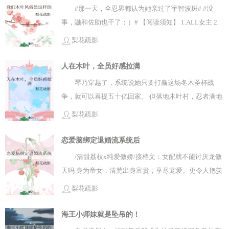
#那一天，全忍界都认为她亲过了宇智波斑# #没
事，鼬和佐助也干了：）# 【阅读须知】 1.ALL女主 2.
主世界甜文路线但平行世界未来直播内容相当狗血恨海
梨花疏影
情天，大概率出现脚趾扣底抓马情况，尬点低慎入 3.存
在黑泥ooc情节（尤其是宇智波线） 4.以上确定可以接
人在木叶，全员好感拉满
受，那么——冲冲冲！！! 内容标签：火影系统直播成
琴乃穿越了，系统说她只要打赢这场冬木圣杯战
长乙女向
争，就可以喜提五十亿回家。 但落地木叶村，忍者满地
跑的情况是？ 系统：【这里应该是特异点，而且有轮回
梨花疏影
转生设定……大概？】 * 经过调查，琴乃成功发掘出这
个世界的fate转世体。 鸣人是备受欺凌的学妹樱，佐助
恋爱脑绑定退婚流系统后
是傲娇大**凛，Saber是…… 等等秽土转生出来的怎么
/清甜荔枝x纯爱傲娇/接档文：女配就不能讨厌龙傲
会是Avenger宇智波？！ 不管了，总之就要全部拿下。
天吗 身为帝女，清芜出身富贵，享尽宠爱。更令人艳羡
毕竟穿越者玩家谁能忍住不搞全员HE！
的是，高人谶言，她未来驸马也必然是人中至
梨花疏影
极。 但都没想到，最终站在殿上的，会是那个
来路不明的少年剑修。 清芜好奇打量他：“请
海王小师妹就是坠吊的！
问阁下有何过人之处？” 少年语出惊人：“在下可与