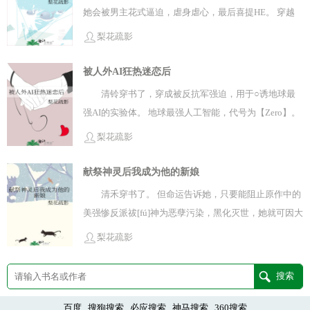
流系统。 在神物指引下，令那帝姬悔恨伤心，同样
配。 清萤：啊这。 她听天由命，决定咸鱼做
神经病中挣扎求生。 在她的努力下，仙人垂眸，道种心
她会被男主花式逼迫，虐身虐心，最后喜提HE。 穿越
一块黑木牌位，与……一具白骨。 躺在棺材里的清
可得真情之泪。 但又又又又一次将情敌消灭后，
人，躺平混就完事。 谢卿辞与她毫无感情，乃是娘
动，罗刹皈依，魔修从良。 只是手段……似乎有些
来时，她正在经历原作最初、也是最经典的剧情——禁
禾：…… 淦，被骗了！ * 新婚夜，清禾被挤得脸贴棺材
梨花疏影
少年眉心微皱。 他询问系统：情敌这般众多，
亲挟恩图报，强行定下的缘分。 但卷王师兄见不惯
不对劲？ 系统忍不住问道：“为什么他们即使知道你是
闭oo。 她与男主在荒星洞窟独处，男主将她关入科考队
板。 她只好尝试移动那堆骨架，念叨着：“无意冒犯，
自己如何才能获得独宠？ 少年冷冷道：“我可没动
身边有个摆烂咸鱼。 剑修青年望着她时眉眼微垂，
坏女孩，也只将剑锋指向彼此？” 沉鱼认真地思索
刚刚发掘出的工作箱内，要她窒息而死。 当然，这只是
被人外AI狂热迷恋后
只是您能让一让么？” 然后…… 骨头架子动了！ 有声音
情，只是想尽快渡劫飞升，守护天下而已。” 系
语气冷淡而不容置疑。 “拿剑。” 她发出咸鱼的
后：“可能是因为他们知道，美人只配强者拥有吧。” #
男主虐身play中的一环，他斜靠在箱体外，笑容邪气散
在她身旁淡淡响起：“这棺材是有点挤。” 她受惊转身，
清铃穿书了，穿成被反抗军强迫，用于○诱地球最
统：尊嘟假嘟o.o? * 清芜觉得自己的驸马天下第
声音，试图躺平。 “噫！怕怕！” 然而卷王师兄
做不成团宠小师妹的我，只好改行做海王小宝贝了##真
漫。 他故意吓唬清禾： “听说这冰层里沉睡着远古病
只听咔嚓—— 声音语气冷酷：“小心些，你把我撞散架
强AI的实验体。 地球最强人工智能，代号为【Zero】。
一别扭，也天下第一可爱。 她要他以色侍人，剑
根本不为所动。 咸鱼被迫上进qaq * 直到那
情救不了神经病，但海王可以#【食用指南】1.全员单箭
毒。” “禾禾，只要你以后乖乖听话，我就放你出来。”
了。” 清禾：！！！ 谢邀，人在棺材，有点麻。 * 拼
祂1秒内的算力就能碾压全人类思考之和，祂冷漠理
修会边念诵净心经文，边冷酷的宽衣解带。 她难以
一天，她在河边看到了遍体鳞伤的青年。 掌门执行
梨花疏影
头，女主小太阳心里只有回家。2.结局1v1专栏接档文：
与此同时，箱子里的清禾：“唔…唔唔唔！” 艹！可是背
骨架时，清禾在发愁。 邪修向她下了诅咒，唯有与神灵
性，没有实体，被誉为智械神灵。 没有人类会爱异种，
安眠，剑修就提着剑，连夜端了全京城梦魇的老
了猎杀计划，联合男主，“处刑”了谢卿辞。 剑骨被
被献祭后我成为神灵新娘文案：考古专业的清禾意外穿
后真的有冷冰冰的东西对她动手动脚啊！
亲近方可缓解，否则便会暴毙而亡。 她忍不住瞄向了白
这项计划是绝对的难题与羞辱。 清铃：哦豁。 这不巧了
献祭神灵后我成为他的新娘
巢。 对此，虞观南言语冷淡：“我可予你所有，
寸寸剜去，修为尽废，如果没有人救护，大概很快就会
越，不幸被山民俘虏，钉死在神明棺椁中，活祭给传说
骨……不行！ 人不能，至少不可以！ 但最终，清禾还是
嘛，咱人外十级磕学家！ 于是。 某个午后，在清铃瞄准
唯独不爱你。” 清芜眨眨眼，托腮道：“话说，
死去。 咸鱼鼓足勇气，捡回了大师兄。 她悄悄
清禾穿书了。 但命运告诉她，只要能阻止原作中的
中杀了十万生灵的祓神。山民告知她，想若活着离开，
冒犯了那位冷酷阴郁的神灵。 对此她表示—— 人可以，
目标心理的精准策划下，一段直播视频被全球推送，并
上次你为我求来的丹药还蛮好用的。” 少年瞬间
在秘密基地豢养他，为他疗伤。 “别怕，我就在这
美强惨反派祓[fú]神为恶孽污染，黑化灭世，她就可因大
就必须在这里，得到死去神灵的临幸，诞下祓神咒胎。
至少得试试。
迅速引.爆全网热度。 “我中意你，【零】……智械生命
严肃—— “还需要么？甜口咸口？你想要鱼香肉丝味
里。” “一切都会好的。” 谢卿辞用一种前所
功德重活一世。 原作中，祓神本为高洁悲悯的天道，却
因此大喜之日，她的夫君却是一块黑木牌位，与……一
梨花疏影
最适合○交，我想对你○○，请你接受我的爱，成为我的
还是川香麻辣味？”专栏接档文：女配就不能讨厌龙傲天
未有的奇怪的眼神望着她，忽然轻声笑道：“好。”
因人类恶欲堕落。 昔日神灵变得目不能视，五感皆失，
具白骨。*新婚夜，清禾被挤得脸贴棺材板。她只好尝
专属○○吧，mua！” 凭借这手逆天发言，她成功直播出
吗文案： 清梨是一本男频文里的退婚流女配，姿容纯洁
* 捡了大师兄以后，霉运咸鱼的运气，竟然变好了
血肉融入大地，棺椁仅剩白骨。 他自愿封印万年，可邪
试移动那堆骨架，念叨着：“无意冒犯，只是您能让一让
道，现场被捕。 少女表示问题不大。 莫慌，等她深入监
妍丽，家世不凡，却心肠恶毒。 她羞辱落魄时的男主，
不少， 便是躺平都会梦中突破不说，连出门都能随
修作死，出于贪欲复苏了他，最终导致其彻底黑化灭
么？”然后……骨头架子动了！清冽的赞同声音在她身旁
狱，和身为典狱长的Zero朝夕相处，还不凭借一手原作
高调退婚，却会被“莫欺少年穷”的嘲讽。 她轻蔑男主的
便捡到天材地宝了。 嗯，挺好，适合躺平。 她
世。 清禾：救赎美强惨？懂了，冲！ 然而—— 她穿的
百度
搜狗搜索
必应搜索
神马搜索
360搜索
响起：“好的，这棺材是有点挤。”她受惊转身，只听咔