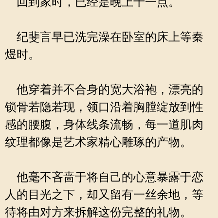
回到家时，已经是晚上十一点。
纪斐言早已洗完澡在卧室的床上等秦
煜时。
他穿着并不合身的宽大浴袍，漂亮的
锁骨若隐若现，领口沿着胸膛绽放到性
感的腰腹，身体线条流畅，每一道肌肉
纹理都像是艺术家精心雕琢的产物。
他毫不吝啬于将自己的心意暴露于恋
人的目光之下，却又留有一丝余地，等
待将由对方来拆解这份完整的礼物。