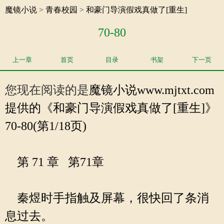
魔镜小说
>
青春校园
>
和豪门导演假戏真做了[重生]
70-80
上一章
首页
目录
书架
下一页
您现在阅读的是
魔镜小说
www.mjtxt.com
提供的《和豪门导演假戏真做了[重生]》
70-80(第1/18页)
第 71 章 第71章
秦煜时手指触及屏幕，很快回了条消
息过去。