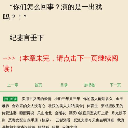
“你们怎么回事？演的是一出戏
吗？！”
纪斐言垂下
-->>（本章未完，请点击下一页继续阅
读）
上一章
首页
目录
加书签
下一页
实用主义者的爱情
小船三年又三年
你的雪人能活多久
金玉
热门阅读
难养
合欢宗的女人没有心
壮汉的美人夫郎[美食]
体育生
穿成摄政王的
侍爱逃妻
睡醒再说
关山南北
金缕衣
漂亮O被直男室友盯上后
月光照不
到
恶毒女配自救手册（快穿）
云鬓添香
反派夫妻今天也在明算账
我真
没想和大佬协议结婚
错登科
暗燃
应许之地