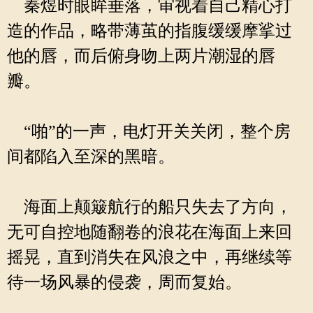
秦煜时眼眸垂落，审视着自己精心打
造的作品，略带薄茧的指腹缓缓摩挲过
他的唇，而后俯身吻上两片潮湿的唇
瓣。
“啪”的一声，电灯开关关闭，整个房
间都陷入至深的黑暗。
海面上颠簸航行的船只失去了方向，
无可自控地随翻卷的浪花在海面上来回
摇晃，直到消失在风浪之中，再继续等
待一场风暴的侵袭，周而复始。