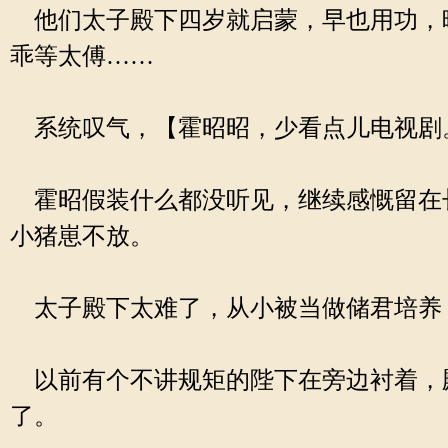
他们太子殿下四岁就启蒙，早也用功，
乖等太傅……
系统叹气，【霍昭昭，少看点儿电视剧
霍昭假装什么都没听见，继续感慨留在
小猪崽不放。
太子殿下太难了，从小被当做储君培养
以前有个不讲规矩的陛下在旁边衬着，
了。