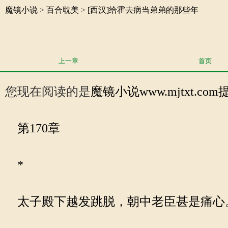
魔镜小说
>
百合耽美
>
[西汉]给霍去病当弟弟的那些年
上一章
首页
您现在阅读的是
魔镜小说
www.mjtxt
第170章
*
太子殿下越发跳脱，朝中老臣甚是痛心