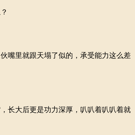
崽？
伙嘴里就跟天塌了似的，承受能力这么差
，长大后更是功力深厚，叭叭着叭叭着就