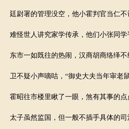
廷尉署的管理没空，他小霍判官当仁不
难怪世人讲究家学传承，他们小张同学
东市一如既往的热闹，汉商胡商络绎不
卫不疑小声嘀咕，“御史大夫当年审老鼠
霍昭往市楼里瞅了一眼，煞有其事的点点
太子虽然监国，但一般不插手具体的司