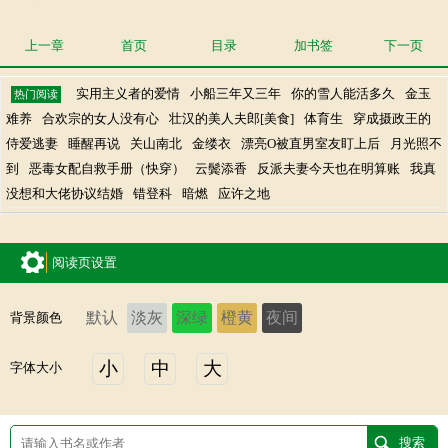
上一章
首页
目录
加书签
下一页
实用主义者的爱情
小船三年又三年
你的雪人能活多久
金玉
热门阅读
难养
合欢宗的女人没有心
壮汉的美人夫郎[美食]
体育生
穿成摄政王的
侍爱逃妻
睡醒再说
关山南北
金缕衣
漂亮O被直男室友盯上后
月光照不
到
恶毒女配自救手册（快穿）
云鬓添香
反派夫妻今天也在明算账
我真
没想和大佬协议结婚
错登科
暗燃
应许之地
阅读页设置
默认
淡灰
深绿
橙黄
夜间
背景颜色
小
中
大
字体大小