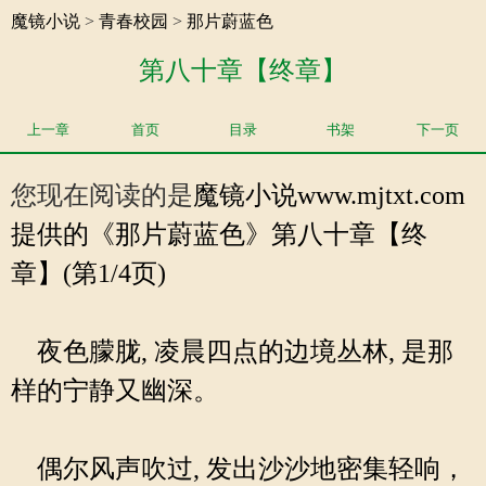
魔镜小说
>
青春校园
>
那片蔚蓝色
第八十章【终章】
上一章
首页
目录
书架
下一页
您现在阅读的是
魔镜小说
www.mjtxt.com
提供的《那片蔚蓝色》第八十章【终
章】(第1/4页)
夜色朦胧, 凌晨四点的边境丛林, 是那
样的宁静又幽深。
偶尔风声吹过, 发出沙沙地密集轻响，