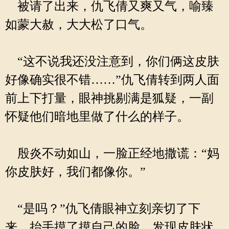
被请了出来，仇飞倩又爽又气，喻臻
如蒙大赦，大大松了口气。
“这不说我还没注意到，你们俩这皮肤
好像确实很不错……”仇飞倩转到两人面
前上下打量，眼神挑剔满是狐疑，一副
怀疑他们暗地里做了什么的样子。
殷炎不动如山，一脸正经地撒谎：“妈
你皮肤好，我们都像你。”
“是吗？”仇飞倩眼神立刻亲切了下
来，抬手摸了摸自己的脸，发现皮肤状