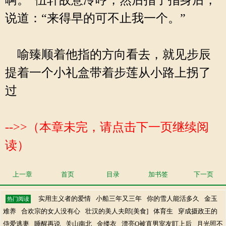
啊。”伍轩故意冷哼，然后指了指身后，
说道：“来得早的可不止我一个。”
喻臻顺着他指的方向看去，就见步辰
提着一个小礼盒带着步莲从小路上拐了
过
-->>（本章未完，请点击下一页继续阅
读）
上一章
首页
目录
加书签
下一页
实用主义者的爱情
小船三年又三年
你的雪人能活多久
金玉
热门阅读
难养
合欢宗的女人没有心
壮汉的美人夫郎[美食]
体育生
穿成摄政王的
侍爱逃妻
睡醒再说
关山南北
金缕衣
漂亮O被直男室友盯上后
月光照不