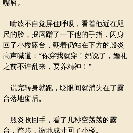
嘴唇。
喻臻不自觉屏住呼吸，看着他近在咫
尺的脸，抿唇蹭了一下他的手指，闪身
回了小楼露台，朝着仍站在下方的殷炎
高声喊道：“你穿我就穿！妈说了，婚礼
之前不许乱来，要养精神！”
说完转身就跑，眨眼间就消失在了露
台落地窗后。
殷炎收回手，看了几秒空荡荡的露
台，跨步，缩地成寸回了小楼。