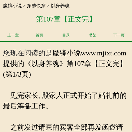
魔镜小说
>
穿越快穿
>
以身养魂
第107章【正文完】
上一章
首页
目录
书架
下一页
您现在阅读的是
魔镜小说
www.mjtxt.com
提供的《以身养魂》第107章【正文完】
(第1/3页)
见完家长, 殷家人正式开始了婚礼前的
最后筹备工作。
之前发过请柬的宾客全部再发函邀请