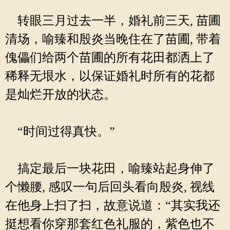
转眼三月过去一半，婚礼前三天, 苗圃
清场，喻臻和殷炎当晚住在了苗圃, 带着
傀儡们给两个苗圃的所有花田都洒上了
稀释无垠水，以保证婚礼时所有的花都
是灿烂开放的状态。
“时间过得真快。”
搞定最后一块花田，喻臻站起身伸了
个懒腰, 感叹一句后回头看向殷炎, 视线
在他身上扫了扫，故意说道：“其实我还
挺想看你穿那套红色礼服的，紫色也不