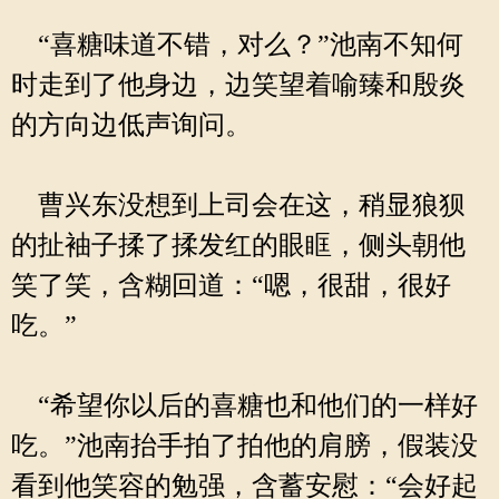
“喜糖味道不错，对么？”池南不知何
时走到了他身边，边笑望着喻臻和殷炎
的方向边低声询问。
曹兴东没想到上司会在这，稍显狼狈
的扯袖子揉了揉发红的眼眶，侧头朝他
笑了笑，含糊回道：“嗯，很甜，很好
吃。”
“希望你以后的喜糖也和他们的一样好
吃。”池南抬手拍了拍他的肩膀，假装没
看到他笑容的勉强，含蓄安慰：“会好起