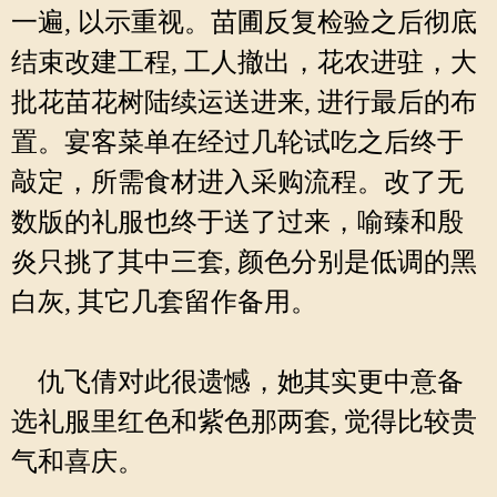
一遍, 以示重视。苗圃反复检验之后彻底
结束改建工程, 工人撤出，花农进驻，大
批花苗花树陆续运送进来, 进行最后的布
置。宴客菜单在经过几轮试吃之后终于
敲定，所需食材进入采购流程。改了无
数版的礼服也终于送了过来，喻臻和殷
炎只挑了其中三套, 颜色分别是低调的黑
白灰, 其它几套留作备用。
仇飞倩对此很遗憾，她其实更中意备
选礼服里红色和紫色那两套, 觉得比较贵
气和喜庆。