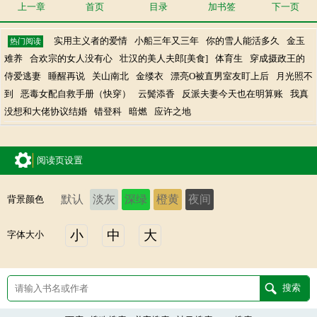
上一章
首页
目录
加书签
下一页
实用主义者的爱情
小船三年又三年
你的雪人能活多久
金玉
热门阅读
难养
合欢宗的女人没有心
壮汉的美人夫郎[美食]
体育生
穿成摄政王的
侍爱逃妻
睡醒再说
关山南北
金缕衣
漂亮O被直男室友盯上后
月光照不
到
恶毒女配自救手册（快穿）
云鬓添香
反派夫妻今天也在明算账
我真
没想和大佬协议结婚
错登科
暗燃
应许之地
阅读页设置
默认
淡灰
深绿
橙黄
夜间
背景颜色
小
中
大
字体大小