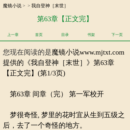
魔镜小说
>
>
我自登神［末世］
第63章【正文完】
上一章
首页
目录
书架
下一页
您现在阅读的是
魔镜小说
www.mjtxt.com
提供的《我自登神［末世］》第63章
【正文完】(第1/3页)
第63章 间章（完） 第一军校开
梦很奇怪, 梦里的花时宜从生到五级之
后，去了一个奇怪的地方。