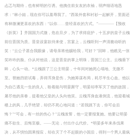
忐忑与期待，也有鲜明的引诱。他拽住前女友的衣袖，弱声细语地恳
求：“林小姐，现在你可以羞辱我了。”西装外套和衬衫一起解开，里面还
有林微澜更喜欢的东西：“以你……曾经喜欢的方式。”————【预收
《折英》】齐国国力式微，危在旦夕，为了求得庇护，十五岁的皇子云槐
前往晋国为质。晋皇设宴款待来使，宫宴上，云槐听到一声清脆动听的
笑：“云公子甚合我眼缘，请母亲将他赐给我，可好？”回眸，他瞧见一张
笑吟吟的脸。仆从对他说，这是晋皇的掌上明珠，晋国三公主。云槐垂下
眸，心头一动。*云槐跟了三公主明晏，十年间对她死心塌地、无微不
至。替她挡箭试毒，弄得浑身是伤，为她筹谋布局，耗尽半生心血。他以
为自己遇见一生的良人，盼着能与明晏厮守，明晏却率军灭了他的故国，
屠尽他的亲眷，提着他父皇的人头向他笑。云槐浑身血液倒流，他迎着城
楼上的风，几乎绝望，却仍不死心地问道：“若我跳下去，你可会后
悔？”“可会，有一丝的伤心？”云槐发誓，他一定要报复她。他要让明晏
痛不欲生、后悔至极。——无论，付出什么代价。*明晏多年来杀伐果
决，从不惧怕因果报应，却在灭了个不起眼的小国后，得到一个男人最疯