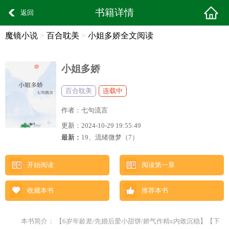
书籍详情
返回
魔镜小说
>
百合耽美
>
小姐多娇全文阅读
小姐多娇
百合耽美
连载中
作者：
七句流言
更新：
2024-10-29 19:55:49
最新：
19、流绪微梦（7）
开始阅读
阅读第一章
收藏本书
推荐本书
本书简介： 【6岁年龄差/先婚后爱小甜饼/娇气作精x内敛沉稳】【下