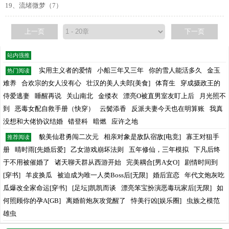
19、流绪微梦（7）
上一页
下一页
站内强推
实用主义者的爱情
小船三年又三年
你的雪人能活多久
金玉
热门阅读
难养
合欢宗的女人没有心
壮汉的美人夫郎[美食]
体育生
穿成摄政王的
侍爱逃妻
睡醒再说
关山南北
金缕衣
漂亮O被直男室友盯上后
月光照不
到
恶毒女配自救手册（快穿）
云鬓添香
反派夫妻今天也在明算账
我真
没想和大佬协议结婚
错登科
暗燃
应许之地
貌美仙君勇闯二次元
相亲对象是敌队宿敌[电竞]
寡王对狙手
推荐阅读
册
晴时雨[先婚后爱]
乙女游戏崩坏法则
五年修仙，三年模拟
下凡后终
于不用被催婚了
诸天聊天群从西游开始
完美耦合[男A女O]
剧情时间到
[穿书]
羊皮换瓜
被迫成为唯一人类Boss后[无限]
婚后宜恋
年代文炮灰吃
瓜爆改全家命运[穿书]
[足坛]凯凯而谈
漂亮笨宝扮演恶毒玩家后[无限]
如
何照顾你的孕A[GB]
离婚前炮灰攻觉醒了
恃美行凶[娱乐圈]
虫族之模范
雄虫