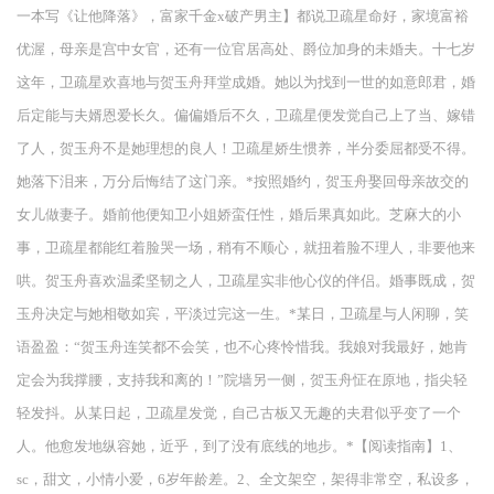
一本写《让他降落》，富家千金x破产男主】都说卫疏星命好，家境富裕
优渥，母亲是宫中女官，还有一位官居高处、爵位加身的未婚夫。十七岁
这年，卫疏星欢喜地与贺玉舟拜堂成婚。她以为找到一世的如意郎君，婚
后定能与夫婿恩爱长久。偏偏婚后不久，卫疏星便发觉自己上了当、嫁错
了人，贺玉舟不是她理想的良人！卫疏星娇生惯养，半分委屈都受不得。
她落下泪来，万分后悔结了这门亲。*按照婚约，贺玉舟娶回母亲故交的
女儿做妻子。婚前他便知卫小姐娇蛮任性，婚后果真如此。芝麻大的小
事，卫疏星都能红着脸哭一场，稍有不顺心，就扭着脸不理人，非要他来
哄。贺玉舟喜欢温柔坚韧之人，卫疏星实非他心仪的伴侣。婚事既成，贺
玉舟决定与她相敬如宾，平淡过完这一生。*某日，卫疏星与人闲聊，笑
语盈盈：“贺玉舟连笑都不会笑，也不心疼怜惜我。我娘对我最好，她肯
定会为我撑腰，支持我和离的！”院墙另一侧，贺玉舟怔在原地，指尖轻
轻发抖。从某日起，卫疏星发觉，自己古板又无趣的夫君似乎变了一个
人。他愈发地纵容她，近乎，到了没有底线的地步。*【阅读指南】1、
sc，甜文，小情小爱，6岁年龄差。2、全文架空，架得非常空，私设多，