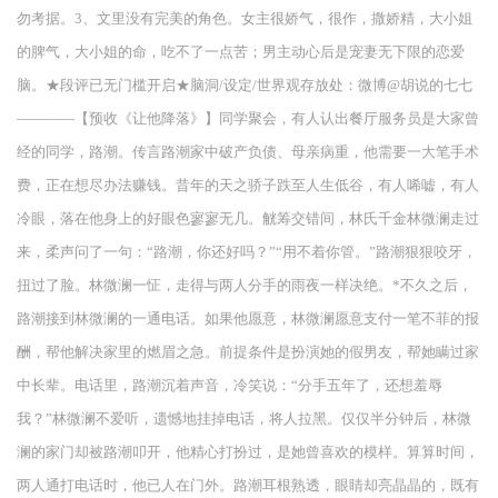
勿考据。3、文里没有完美的角色。女主很娇气，很作，撒娇精，大小姐
的脾气，大小姐的命，吃不了一点苦；男主动心后是宠妻无下限的恋爱
脑。★段评已无门槛开启★脑洞/设定/世界观存放处：微博@胡说的七七
————【预收《让他降落》】同学聚会，有人认出餐厅服务员是大家曾
经的同学，路潮。传言路潮家中破产负债、母亲病重，他需要一大笔手术
费，正在想尽办法赚钱。昔年的天之骄子跌至人生低谷，有人唏嘘，有人
冷眼，落在他身上的好眼色寥寥无几。觥筹交错间，林氏千金林微澜走过
来，柔声问了一句：“路潮，你还好吗？”“用不着你管。”路潮狠狠咬牙，
扭过了脸。林微澜一怔，走得与两人分手的雨夜一样决绝。*不久之后，
路潮接到林微澜的一通电话。如果他愿意，林微澜愿意支付一笔不菲的报
酬，帮他解决家里的燃眉之急。前提条件是扮演她的假男友，帮她瞒过家
中长辈。电话里，路潮沉着声音，冷笑说：“分手五年了，还想羞辱
我？”林微澜不爱听，遗憾地挂掉电话，将人拉黑。仅仅半分钟后，林微
澜的家门却被路潮叩开，他精心打扮过，是她曾喜欢的模样。算算时间，
两人通打电话时，他已人在门外。路潮耳根熟透，眼睛却亮晶晶的，既有