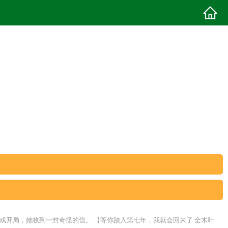
戏开局，她收到一封奇怪的信。 【等你踏入第七年，我就会回来了 全木叶