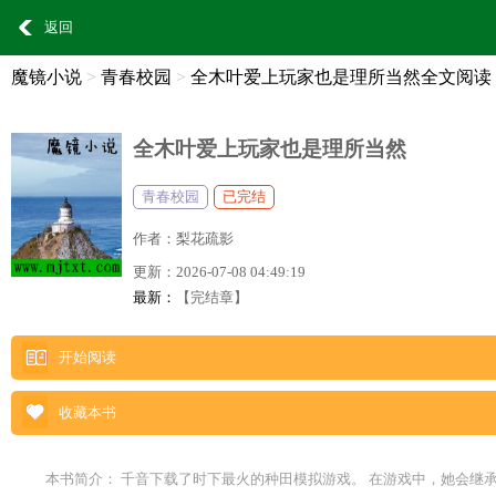
返回
魔镜小说
>
青春校园
>
全木叶爱上玩家也是理所当然全文阅读
全木叶爱上玩家也是理所当然
青春校园
已完结
作者：
梨花疏影
更新：
2026-07-08 04:49:19
最新：
【完结章】
开始阅读
收藏本书
本书简介： 千音下载了时下最火的种田模拟游戏。 在游戏中，她会继