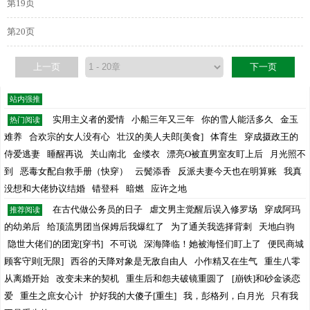
第19页
第20页
上一页
下一页
站内强推
实用主义者的爱情
小船三年又三年
你的雪人能活多久
金玉
热门阅读
难养
合欢宗的女人没有心
壮汉的美人夫郎[美食]
体育生
穿成摄政王的
侍爱逃妻
睡醒再说
关山南北
金缕衣
漂亮O被直男室友盯上后
月光照不
到
恶毒女配自救手册（快穿）
云鬓添香
反派夫妻今天也在明算账
我真
没想和大佬协议结婚
错登科
暗燃
应许之地
在古代做公务员的日子
虐文男主觉醒后误入修罗场
穿成阿玛
推荐阅读
的幼弟后
给顶流男团当保姆后我爆红了
为了通关我选择背刺
天地白驹
隐世大佬们的团宠[穿书]
不可说
深海降临！她被海怪们盯上了
便民商城
顾客守则[无限]
西谷的天降对象是无敌自由人
小作精又在生气
重生八零
从离婚开始
改变未来的契机
重生后和怨夫破镜重圆了
[崩铁]和砂金谈恋
爱
重生之庶女心计
护好我的大傻子[重生]
我，彭格列，白月光
只有我