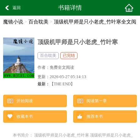
书籍详情
返回
魔镜小说
>
百合耽美
>
顶级机甲师是只小老虎_竹叶寒全文阅
读
顶级机甲师是只小老虎_竹叶寒
百合耽美
已完结
作者：
免费全文阅读
更新：
2026-05-27 05:14:13
最新：
【THE END】
开始阅读
阅读第一章
收藏本书
推荐本书
本书简介： 顶级机甲师是只小老虎_竹叶寒 顶级机甲师是只小老虎_