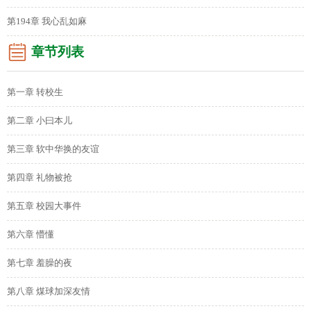
第194章 我心乱如麻
章节列表
第一章 转校生
第二章 小曰本儿
第三章 软中华换的友谊
第四章 礼物被抢
第五章 校园大事件
第六章 懵懂
第七章 羞臊的夜
第八章 煤球加深友情