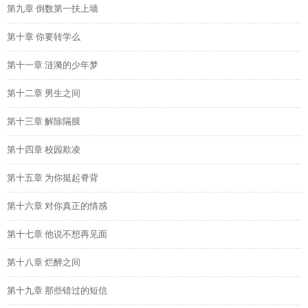
第九章 倒数第一扶上墙
第十章 你要转学么
第十一章 涟漪的少年梦
第十二章 男生之间
第十三章 解除隔膜
第十四章 校园欺凌
第十五章 为你挺起脊背
第十六章 对你真正的情感
第十七章 他说不想再见面
第十八章 烂醉之间
第十九章 那些错过的短信