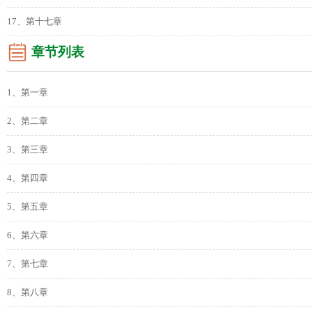
17、第十七章
章节列表
1、第一章
2、第二章
3、第三章
4、第四章
5、第五章
6、第六章
7、第七章
8、第八章