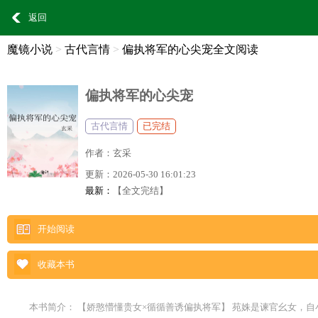
返回
魔镜小说
>
古代言情
>
偏执将军的心尖宠全文阅读
偏执将军的心尖宠
古代言情
已完结
作者：
玄采
更新：
2026-05-30 16:01:23
最新：
【全文完结】
开始阅读
收藏本书
本书简介： 【娇憨懵懂贵女×循循善诱偏执将军】 苑姝是谏官幺女，