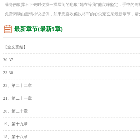
满身伤痕撑不下去时便摸一摸眉间的疤痕“她在等我”他戾眸坚定，手中的剑
免费阅读由魔镜小说提供，如果您喜欢偏执将军的心尖宠玄采最新章节，请
最新章节(最新9章)
【全文完结】
30-37
23-30
22、第二十二章
21、第二十一章
20、第二十章
19、第十九章
18、第十八章