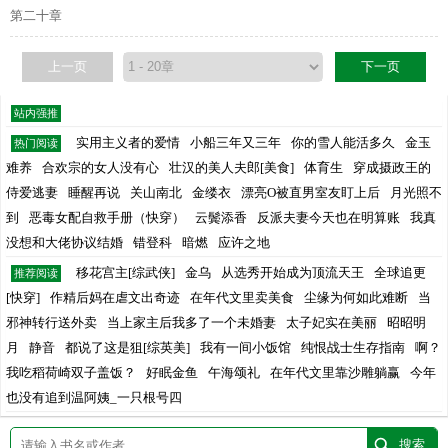
第二十章
上一页
下一页
站内强推
实用主义者的爱情
小船三年又三年
你的雪人能活多久
金玉
热门阅读
难养
合欢宗的女人没有心
壮汉的美人夫郎[美食]
体育生
穿成摄政王的
侍爱逃妻
睡醒再说
关山南北
金缕衣
漂亮O被直男室友盯上后
月光照不
到
恶毒女配自救手册（快穿）
云鬓添香
反派夫妻今天也在明算账
我真
没想和大佬协议结婚
错登科
暗燃
应许之地
移花宫主[综武侠]
金乌
从选秀开始成为顶流天王
全球追更
推荐阅读
[快穿]
作精后妈在虐文出奇迹
在年代文里卖美食
尘缘为何如此难断
当
邪神转行送外卖
当上家主后我多了一个未婚妻
太子妃实在美丽
昭昭明
月
静音
都说了这是狙[综英美]
我有一间小饭馆
纯恨战士生存指南
啊？
我吃稻荷崎双子盖饭？
好眠金鱼
午海颂礼
在年代文里靠沙雕躺赢
今年
也没有追到温阿姨_一只根号四