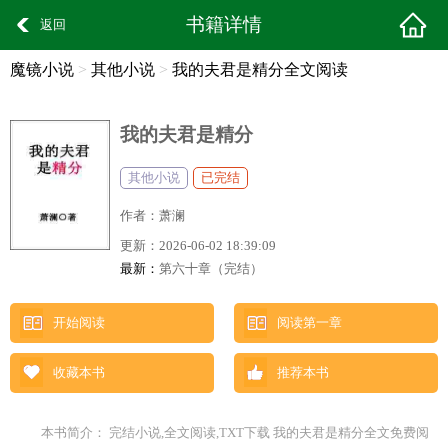
书籍详情
返回
魔镜小说
>
其他小说
>
我的夫君是精分全文阅读
我的夫君是精分
其他小说
已完结
作者：
萧澜
更新：
2026-06-02 18:39:09
最新：
第六十章（完结）
开始阅读
阅读第一章
收藏本书
推荐本书
本书简介： 完结小说,全文阅读,TXT下载 我的夫君是精分全文免费阅