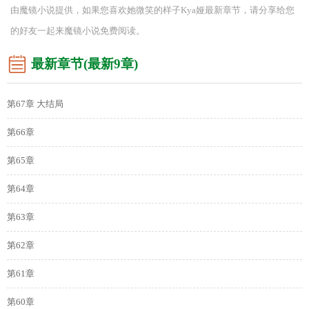
由魔镜小说提供，如果您喜欢她微笑的样子Kya娅最新章节，请分享给您
的好友一起来魔镜小说免费阅读。
最新章节(最新9章)
第67章 大结局
第66章
第65章
第64章
第63章
第62章
第61章
第60章