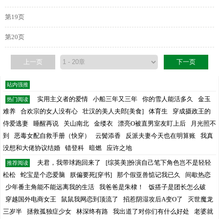
第19页
第20页
上一页
下一页
站内强推
实用主义者的爱情
小船三年又三年
你的雪人能活多久
金玉
热门阅读
难养
合欢宗的女人没有心
壮汉的美人夫郎[美食]
体育生
穿成摄政王的
侍爱逃妻
睡醒再说
关山南北
金缕衣
漂亮O被直男室友盯上后
月光照不
到
恶毒女配自救手册（快穿）
云鬓添香
反派夫妻今天也在明算账
我真
没想和大佬协议结婚
错登科
暗燃
应许之地
夫君，我带球跑回来了
[综英美]扮演自己笔下角色岂不是轻轻
推荐阅读
松松
蛇宝是个恋爱脑
朕偏要死[穿书]
那个假亚兽惦记我已久
间歇热恋
少年番主角能不能远离我的生活
我爸爸是朱棣！
饭搭子是团长怎么破
穿越国外电商女王
鼠鼠我网恋到顶流了
招惹阴湿攻后A变O了
灭世魔龙
三岁半
拯救孤独症少女
林深终有路
我出道了对你们有什么好处
老婆就