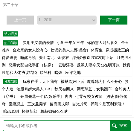
第二十章
上一页
下一页
站内强推
实用主义者的爱情
小船三年又三年
你的雪人能活多久
金玉
热门阅读
难养
合欢宗的女人没有心
壮汉的美人夫郎[美食]
体育生
穿成摄政王的
侍爱逃妻
睡醒再说
关山南北
金缕衣
漂亮O被直男室友盯上后
月光照不
到
恶毒女配自救手册（快穿）
云鬓添香
反派夫妻今天也在明算账
我真
没想和大佬协议结婚
错登科
暗燃
应许之地
玩家在手，天下我有
被献给奸臣后
魔尊她为什么不开心
换
推荐阅读
个人追
治服暴娇大美人[GB]
秋天会回来
网恋综艺，女装翻车
合约美人
（穿书）
开局先花一个亿[娱乐圈]
冉冉
七零夜校女教师
[聊斋]好熊传
奇
臣妻惑主
三次圣诞节
偏宠瘸夫郎
吉光片羽
禅院？是瓦利安哒！
暗恋原则
怪物新郎
总裁媳妇么么哒