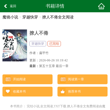
书籍详情
返回
魔镜小说
>
穿越快穿
>
撩人不倦全文阅读
撩人不倦
穿越快穿
已完结
作者：
扁平竹
更新：
2026-06-26 10:19:42
最新：
第五十五章 最后一章
开始阅读
阅读第一章
收藏本书
推荐本书
本书简介： 完结小说,全文阅读,TXT下载 撩人不倦全文免费阅读由魔