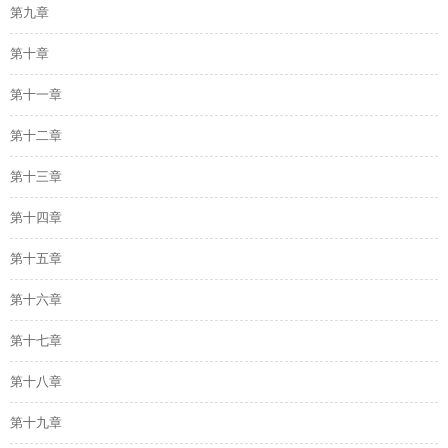
第九章
第十章
第十一章
第十二章
第十三章
第十四章
第十五章
第十六章
第十七章
第十八章
第十九章