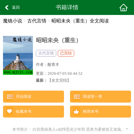
书籍详情
返回
魔镜小说
>
古代言情
>
昭昭未央（重生）全文阅读
昭昭未央（重生）
古代言情
已完结
作者：
酸青木
更新：
2026-07-05 04:44:52
最新：
【全文完结】
开始阅读
阅读第一章
收藏本书
推荐本书
本书简介： 白切黑病美人x凶悍恶劣少年郎 恶兽为爱俯首又发疯。 *