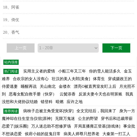
18、阿雀
19、倚仗
20、香气
上一页
下一页
站内强推
实用主义者的爱情
小船三年又三年
你的雪人能活多久
金玉
热门阅读
难养
合欢宗的女人没有心
壮汉的美人夫郎[美食]
体育生
穿成摄政王的
侍爱逃妻
睡醒再说
关山南北
金缕衣
漂亮O被直男室友盯上后
月光照不
到
恶毒女配自救手册（快穿）
云鬓添香
反派夫妻今天也在明算账
我真
没想和大佬协议结婚
错登科
暗燃
应许之地
病秧子总被主角受宠坏[快穿]
全文完结后，我回来了
身为一方
推荐阅读
魔神却在往生堂当仪倌[原神]
无限万鬼迷
公主的野望
穿书后和总裁带薪
恋爱了[娱乐圈]
万人迷总助不想修罗场
开局直播雍正登基[游戏体]
事业批
不想谈恋爱
侯府小姐的捉鬼日常
病美人师尊只想养老
大秦第一打工人