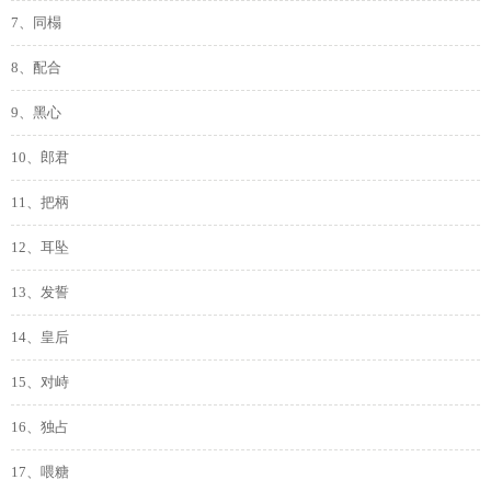
7、同榻
8、配合
9、黑心
10、郎君
11、把柄
12、耳坠
13、发誓
14、皇后
15、对峙
16、独占
17、喂糖