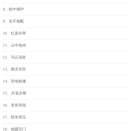
8、暗中维护
9、实不相配
10、红裳共举
11、山中地动
12、乌云深处
13、救济灾民
14、异地相逢
15、月涨汐潮
16、意有所指
17、错失明玉
18、南疆宗门