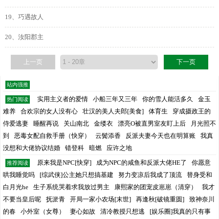
19、巧遇故人
20、汝阳郡主
上一页
下一页
站内强推
实用主义者的爱情
小船三年又三年
你的雪人能活多久
金玉
热门阅读
难养
合欢宗的女人没有心
壮汉的美人夫郎[美食]
体育生
穿成摄政王的
侍爱逃妻
睡醒再说
关山南北
金缕衣
漂亮O被直男室友盯上后
月光照不
到
恶毒女配自救手册（快穿）
云鬓添香
反派夫妻今天也在明算账
我真
没想和大佬协议结婚
错登科
暗燃
应许之地
原来我是NPC[快穿]
成为NPC的咸鱼和反派大佬HE了
你愿意
推荐阅读
哄我睡觉吗
[综武侠]公主她只想搞基建
努力变凉后我成了顶流
替身受和
白月光he
生子系统哭着求我放过男主
康熙家的团宠皮崽崽（清穿）
我才
不要当皇后呢
抚淤青
开局一家小农场[末世]
再逢秋[破镜重圆]
致神奈川
的春
小外室（女尊）
妻心如故
清冷教授只想逃
[娱乐圈]我真的只有事