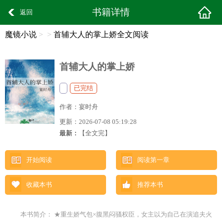
书籍详情
返回
魔镜小说
>
>
首辅大人的掌上娇全文阅读
首辅大人的掌上娇
已完结
作者：
宴时舟
更新：
2026-07-08 05:19:28
最新：
【全文完】
开始阅读
阅读第一章
收藏本书
推荐本书
本书简介： ★重生娇气包×腹黑闷骚权臣，女主以为自己在演追夫火