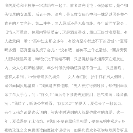
底的夏莓和全校第一宋清焰在一起了。前者漂亮明艳，张扬放肆，是个彻
头彻尾的女混蛋。后者干净、清隽，是无数女孩心中那一抹足以照亮整个
青春的万丈光芒。第二件事，两人最后还是无疾而终。多年后同学聚会，
旧情人再重逢。包厢内昏暗嘈杂，玩起酒桌游戏，瓶口正好对准夏莓。有
人故意问一嘴：“高中过去那么多年，有没有至今都放不下的遗憾？”夏莓
喝多酒，还真歪着头想了会儿：“没有吧，都称不上什么遗憾。”而身旁男
人眼眸漆黑深邃，晦暗灯光下情绪不明，只是沉默着将烟摁灭在烟灰缸
内。众人心底唏嘘感叹。年少时候的悸动还真是不值一提。-只是当晚，
也有人看到，ktv昏暗逼仄的墙角——女人通红眼，抬手打在男人侧脸，
逞强而固执地坚持：“我就是没有遗憾。”男人被打得侧过脸，却依旧垂眼
亲了亲人手心，问：“疼么？”而后弯下腰吻去她眼泪，热气拂面，嗓音低
沉，“我错了，听凭公主处置。”[3]2012年的夏天，夏莓长了一颗智齿。
有个无稽之谈是这么说的，智齿疼时遇到的人就是你此生的真爱。这一
年，夏莓遇到了宋清焰。#我们不要在黑暗里相爱，要在光明中私奔# 冬
夜吻玫瑰全文免费阅读由魔镜小说提供，如果您喜欢冬夜吻玫瑰阿姜呀最