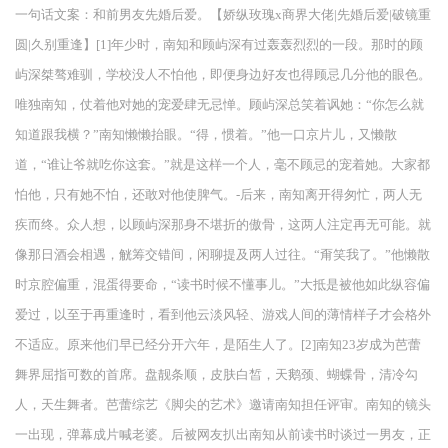
一句话文案：和前男友先婚后爱。【娇纵玫瑰x商界大佬|先婚后爱|破镜重
圆|久别重逢】[1]年少时，南知和顾屿深有过轰轰烈烈的一段。那时的顾
屿深桀骜难驯，学校没人不怕他，即便身边好友也得顾忌几分他的眼色。
唯独南知，仗着他对她的宠爱肆无忌惮。顾屿深总笑着讽她：“你怎么就
知道跟我横？”南知懒懒抬眼。“得，惯着。”他一口京片儿，又懒散
道，“谁让爷就吃你这套。”就是这样一个人，毫不顾忌的宠着她。大家都
怕他，只有她不怕，还敢对他使脾气。-后来，南知离开得匆忙，两人无
疾而终。众人想，以顾屿深那身不堪折的傲骨，这两人注定再无可能。就
像那日酒会相遇，觥筹交错间，闲聊提及两人过往。“甭笑我了。”他懒散
时京腔偏重，混蛋得要命，“读书时候不懂事儿。”大抵是被他如此纵容偏
爱过，以至于再重逢时，看到他云淡风轻、游戏人间的薄情样子才会格外
不适应。原来他们早已经分开六年，是陌生人了。[2]南知23岁成为芭蕾
舞界屈指可数的首席。盘靓条顺，皮肤白皙，天鹅颈、蝴蝶骨，清冷勾
人，天生舞者。芭蕾综艺《脚尖的艺术》邀请南知担任评审。南知的镜头
一出现，弹幕成片喊老婆。后被网友扒出南知从前读书时谈过一男友，正