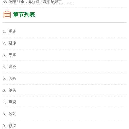
58. 吃醋 让全世界知道，我们结婚了。……
章节列表
1、重逢
2、融冰
3、牙疼
4、酒会
5、买药
6、剃头
7、班聚
8、较劲
9、修罗