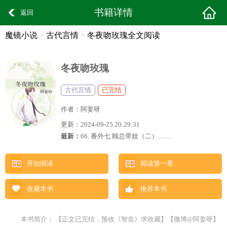
书籍详情
返回
魔镜小说
>
古代言情
>
冬夜吻玫瑰全文阅读
冬夜吻玫瑰
古代言情
已完结
作者：
阿姜呀
更新：
2024-09-25 20:29:31
最新：
66. 番外七 顾总带娃（二）……
开始阅读
阅读第一章
收藏本书
推荐本书
本书简介： 【正文已完结，预收《智齿》求收藏】【微博@阿姜呀】