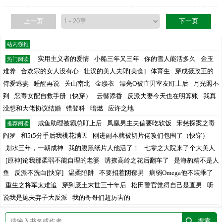
上一页
下一页
站内强推
实用主义者的爱情
小船三年又三年
你的雪人能活多久
金玉
热门阅读
难养
合欢宗的女人没有心
壮汉的美人夫郎[美食]
体育生
穿成摄政王的
侍爱逃妻
睡醒再说
关山南北
金缕衣
漂亮O被直男室友盯上后
月光照不
到
恶毒女配自救手册（快穿）
云鬓添香
反派夫妻今天也在明算账
我真
没想和大佬协议结婚
错登科
暗燃
应许之地
咸鱼助理被霸总盯上后
凤凰男主夫偏要吃软饭
宋慈探案之毒
推荐阅读
阎罗
和5t5分手后我桃花满天
刚进副本就被切片佬攻们包围了（快穿）
划水三年，一朝成神
我的腹黑纸片人他活了！
七零之大院来了个大美人
[原神]论我那柔弱不能自理的老婆
诱撩高岭之花后翻车了
是海豹精不是人
鱼
反派不洗白[快穿]
温柔陷阱
不要招惹阴郁男
病弱Omega他不装乖了
重生之将军太难追
穿到废土末世三十年后
松田警官觉得自己是直男
听
说我是抛夫弃子大反派
我的哥哥们超厉害的