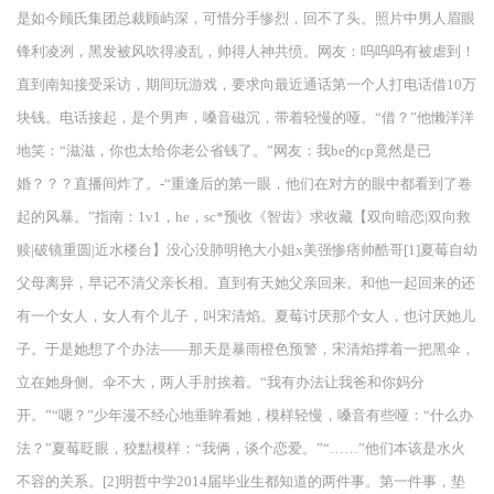
是如今顾氏集团总裁顾屿深，可惜分手惨烈，回不了头。照片中男人眉眼
锋利凌冽，黑发被风吹得凌乱，帅得人神共愤。网友：呜呜呜有被虐到！
直到南知接受采访，期间玩游戏，要求向最近通话第一个人打电话借10万
块钱。电话接起，是个男声，嗓音磁沉，带着轻慢的哑。“借？”他懒洋洋
地笑：“滋滋，你也太给你老公省钱了。”网友：我be的cp竟然是已
婚？？？直播间炸了。-“重逢后的第一眼，他们在对方的眼中都看到了卷
起的风暴。”指南：1v1，he，sc*预收《智齿》求收藏【双向暗恋|双向救
赎|破镜重圆|近水楼台】没心没肺明艳大小姐x美强惨痞帅酷哥[1]夏莓自幼
父母离异，早记不清父亲长相。直到有天她父亲回来。和他一起回来的还
有一个女人，女人有个儿子，叫宋清焰。夏莓讨厌那个女人，也讨厌她儿
子。于是她想了个办法——那天是暴雨橙色预警，宋清焰撑着一把黑伞，
立在她身侧。伞不大，两人手肘挨着。“我有办法让我爸和你妈分
开。”“嗯？”少年漫不经心地垂眸看她，模样轻慢，嗓音有些哑：“什么办
法？”夏莓眨眼，狡黠模样：“我俩，谈个恋爱。”“……”他们本该是水火
不容的关系。[2]明哲中学2014届毕业生都知道的两件事。第一件事，垫